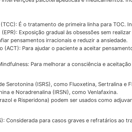
TCC): É o tratamento de primeira linha para TOC. Inc
(EPR): Exposição gradual às obsessões sem realizar
fiar pensamentos irracionais e reduzir a ansiedade.
 (ACT): Para ajudar o paciente a aceitar pensament
indfulness: Para melhorar a consciência e aceitaçã
de Serotonina (ISRS), como Fluoxetina, Sertralina e 
nina e Noradrenalina (IRSN), como Venlafaxina.
iprazol e Risperidona) podem ser usados como adjuvan
): Considerada para casos graves e refratários ao t