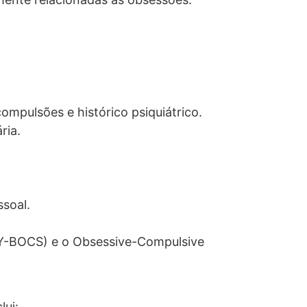
compulsões e histórico psiquiátrico.
ria.
ssoal.
(Y-BOCS) e o Obsessive-Compulsive
lui: