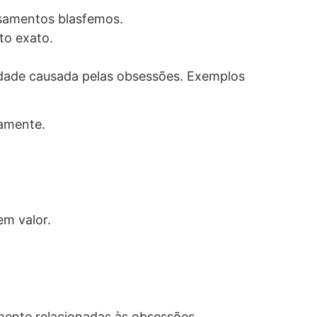
nsamentos blasfemos.
to exato.
edade causada pelas obsessões. Exemplos
damente.
em valor.
mente relacionadas às obsessões.