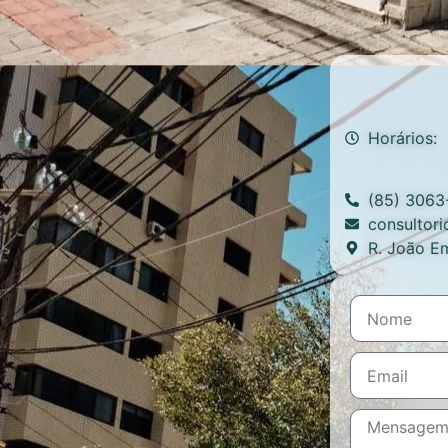
Horários:
(85) 3063
consultor
R. João Em