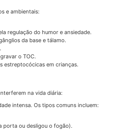
os e ambientais:
ela regulação do humor e ansiedade.
ânglios da base e tálamo.
.
agravar o TOC.
s estreptocócicas em crianças.
.
terferem na vida diária:
ade intensa. Os tipos comuns incluem:
 porta ou desligou o fogão).