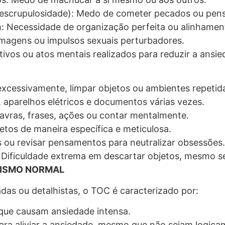
 (escrupulosidade): Medo de cometer pecados ou pe
: Necessidade de organização perfeita ou alinhamen
magens ou impulsos sexuais perturbadores.
vos ou atos mentais realizados para reduzir a ansi
xcessivamente, limpar objetos ou ambientes repeti
s, aparelhos elétricos e documentos várias vezes.
lavras, frases, ações ou contar mentalmente.
etos de maneira específica e meticulosa.
es ou revisar pensamentos para neutralizar obsessões.
Dificuldade extrema em descartar objetos, mesmo s
NISMO NORMAL
as ou detalhistas, o TOC é caracterizado por:
 que causam ansiedade intensa.
para aliviar a ansiedade, mesmo que não sejam logica