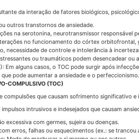
ltante da interação de fatores biológicos, psicológic
 ou outros transtornos de ansiedade.
rações na serotonina, neurotransmissor responsável p
erações no funcionamento do córtex orbitofrontal, g
o, necessidade de controle e intolerância à incerteza
 estressantes ou traumáticos podem desencadear ou 
: Em alguns casos, o TOC pode surgir após infecçõe
, o que pode aumentar a ansiedade e o perfeccionismo
O-COMPULSIVO (TOC)
compulsões que causam sofrimento significativo e in
mpulsos intrusivos e indesejados que causam ansied
 excessiva com germes, sujeira ou doenças.
om erros, falhas ou esquecimentos (ex.: se trancou a
os: Medo de machucar a si mesmo ou aos outros.