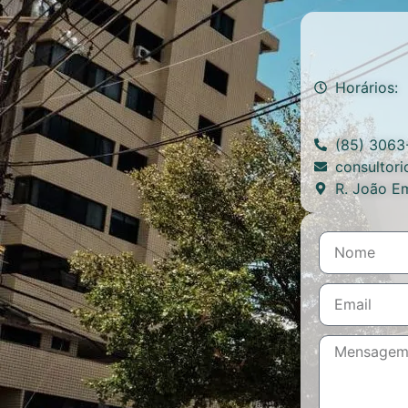
Horários:
(85) 3063
consultor
R. João Em