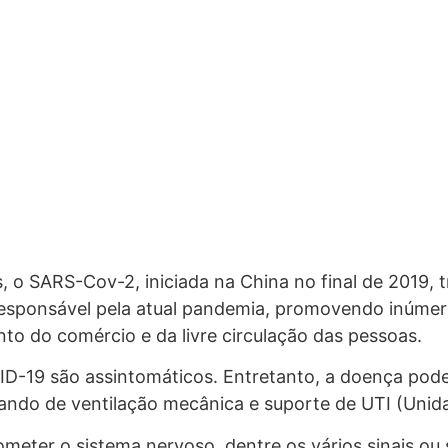
, o SARS-Cov-2, iniciada na China no final de 201
 responsável pela atual pandemia, promovendo inúmer
nto do comércio e da livre circulação das pessoas.
ID-19 são assintomáticos. Entretanto, a doença pod
tando de ventilação mecânica e suporte de UTI (Unid
ter o sistema nervoso, dentre os vários sinais ou 