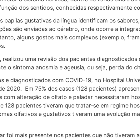
disfunção dos sentidos, conhecidas respectivamente 
As papilas gustativas da língua identificam os sabore
sações são enviadas ao cérebro, onde ocorre a integr
ntanto, alguns gostos mais complexos (exemplo, fra
s.
, realizou uma revisão dos pacientes diagnosticado
 o sintoma anosmia e ageusia, ou seja, perda do ch
s e diagnosticados com COVID-19, no Hospital Univers
 de 2020. Em 75% dos casos (128 pacientes) apresent
s com alteração de olfato e paladar necessitaram ho
 de 128 pacientes tiveram que tratar-se em regime ho
mas olfativos e gustativos tiveram uma evolução ma
r foi mais presente nos pacientes que não tiveram al