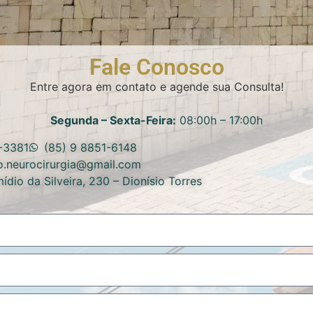
Fale Conosco
Entre agora em contato e agende sua Consulta!
Segunda – Sexta-Feira:
08:00h – 17:00h
-3381
(85) 9 8851-6148
io.neurocirurgia@gmail.com
ídio da Silveira, 230 – Dionísio Torres