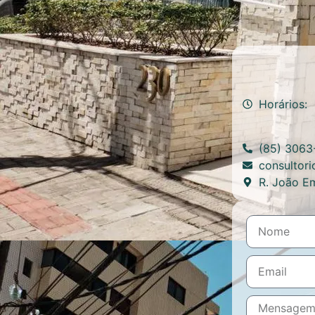
Horários:
(85) 3063
consultor
R. João Em