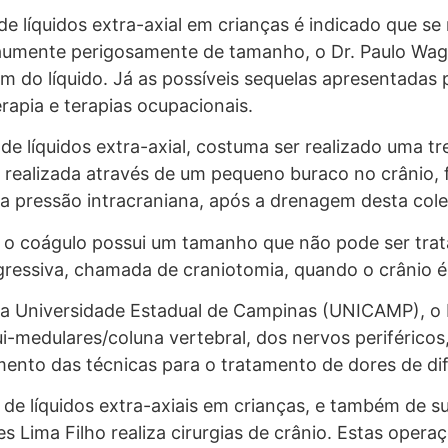
de líquidos extra-axial em crianças é indicado que 
aumente perigosamente de tamanho, o Dr. Paulo Wag
em do líquido. Já as possíveis sequelas apresentadas
rapia e terapias ocupacionais.
e líquidos extra-axial, costuma ser realizado uma tr
 é realizada através de um pequeno buraco no crânio, 
 pressão intracraniana, após a drenagem desta coleç
o o coágulo possui um tamanho que não pode ser trat
ressiva, chamada de craniotomia, quando o crânio é
la Universidade Estadual de Campinas (UNICAMP), o 
i-medulares/coluna vertebral, dos nervos periféricos
ento das técnicas para o tratamento de dores de difí
e líquidos extra-axiais em crianças, e também de su
 Lima Filho realiza cirurgias de crânio. Estas opera